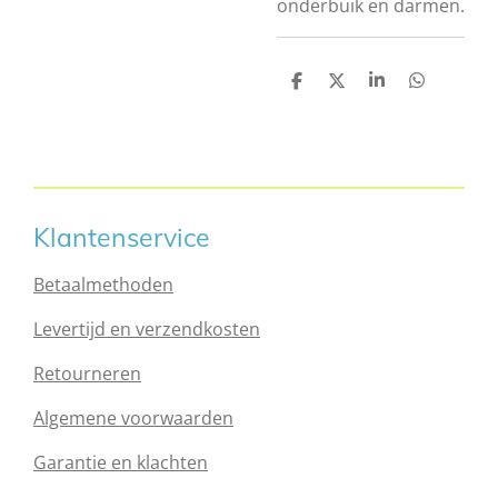
onderbuik en darmen.
D
D
S
D
e
e
h
e
l
e
a
l
e
l
r
e
n
e
n
Klantenservice
Betaalmethoden
Levertijd en verzendkosten
Retourneren
Algemene voorwaarden
Garantie en klachten