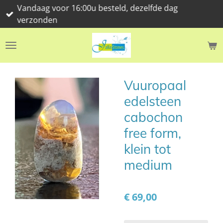
Vandaag voor 16:00u besteld, dezelfde dag
Ga
verzonden
direct
naar
de
hoofdinhoud
Vuuropaal
edelsteen
cabochon
free form,
klein tot
medium
€ 69,00