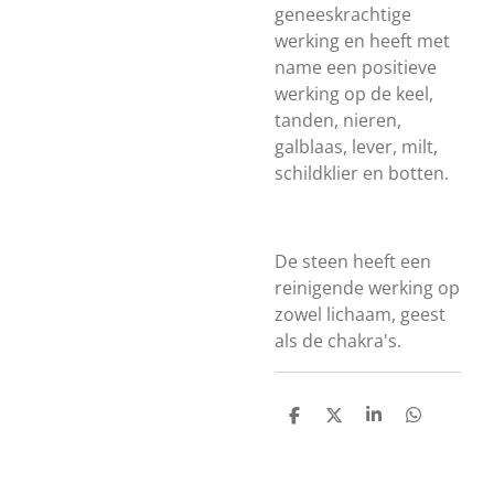
geneeskrachtige
werking en heeft met
name een positieve
werking op de keel,
tanden, nieren,
galblaas, lever, milt,
schildklier en botten.
De steen heeft een
reinigende werking op
zowel lichaam, geest
als de chakra's.
D
D
S
D
e
e
h
e
l
e
a
l
e
l
r
e
n
e
n