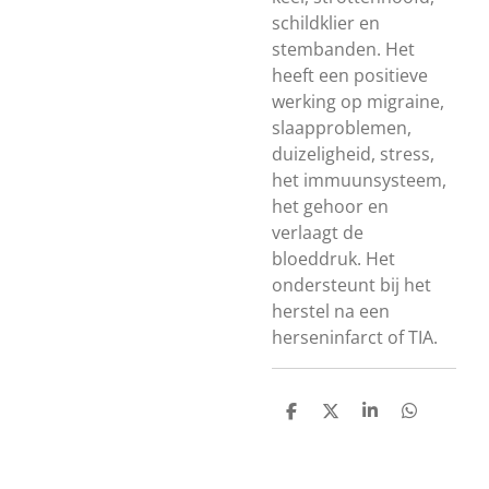
schildklier en
stembanden. Het
heeft een positieve
werking op migraine,
slaapproblemen,
duizeligheid, stress,
het immuunsysteem,
het gehoor en
verlaagt de
bloeddruk. Het
ondersteunt bij het
herstel na een
herseninfarct of TIA.
D
D
S
D
e
e
h
e
l
e
a
l
e
l
r
e
n
e
n