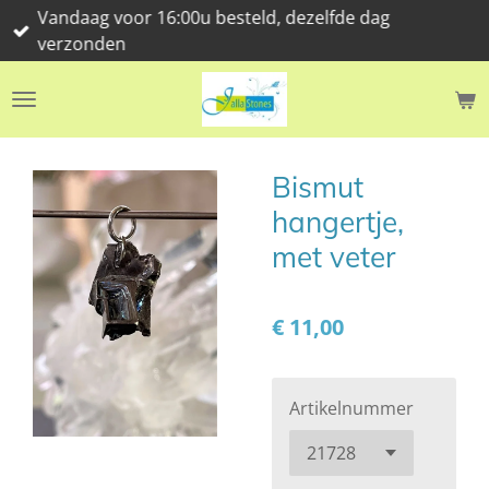
Vandaag voor 16:00u besteld, dezelfde dag
Ga
verzonden
direct
naar
de
hoofdinhoud
Bismut
hangertje,
met veter
€ 11,00
Artikelnummer