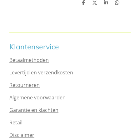
D
D
S
D
e
e
h
e
l
e
a
l
e
l
r
e
n
e
n
Klantenservice
Betaalmethoden
Levertijd en verzendkosten
Retourneren
Algemene voorwaarden
Garantie en klachten
Retail
Disclaimer