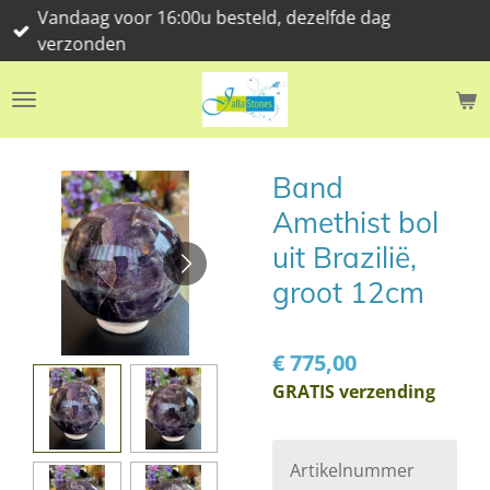
Vandaag voor 16:00u besteld, dezelfde dag
Ga
verzonden
direct
naar
de
hoofdinhoud
Band
Amethist bol
uit Brazilië,
groot 12cm
€ 775,00
GRATIS verzending
Artikelnummer