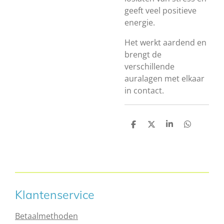
geeft veel positieve
energie.
Het werkt aardend en
brengt de
verschillende
auralagen met elkaar
in contact.
D
D
S
D
e
e
h
e
l
e
a
l
e
l
r
e
n
e
n
Klantenservice
Betaalmethoden