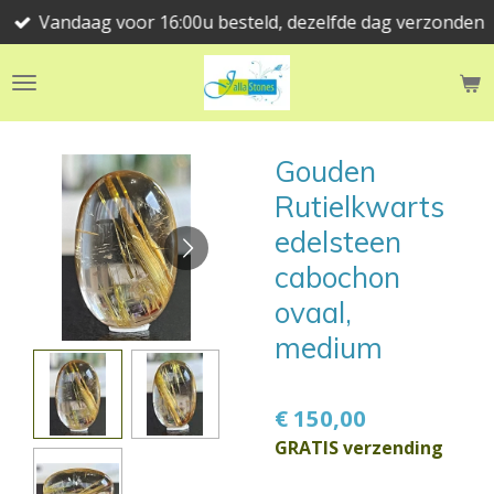
Vandaag voor 16:00u besteld, dezelfde dag verzonden
Ga
direct
naar
de
hoofdinhoud
Gouden
Rutielkwarts
edelsteen
cabochon
ovaal,
medium
€ 150,00
GRATIS verzending