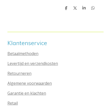
D
D
S
D
e
e
h
e
l
e
a
l
e
l
r
e
n
e
n
Klantenservice
Betaalmethoden
Levertijd en verzendkosten
Retourneren
Algemene voorwaarden
Garantie en klachten
Retail