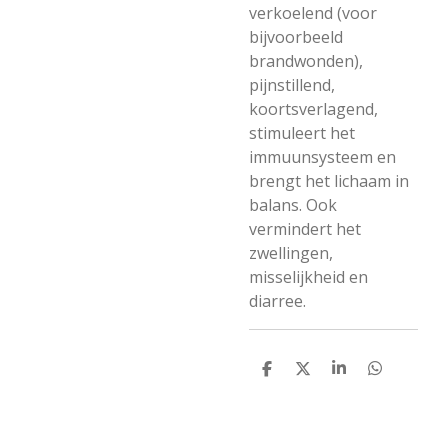
verkoelend (voor
bijvoorbeeld
brandwonden),
pijnstillend,
koortsverlagend,
stimuleert het
immuunsysteem en
brengt het lichaam in
balans. Ook
vermindert het
zwellingen,
misselijkheid en
diarree.
D
D
S
D
e
e
h
e
l
e
a
l
e
l
r
e
n
e
n