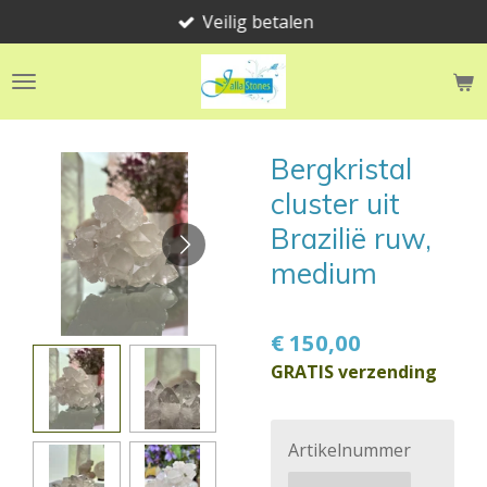
Veilig betalen
Ga
direct
naar
de
hoofdinhoud
Bergkristal
cluster uit
Brazilië ruw,
medium
€ 150,00
GRATIS verzending
Artikelnummer