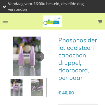
Vandaag voor 16:00u besteld, dezelfde dag
Ga
verzonden
direct
naar
de
hoofdinhoud
Phosphosider
iet edelsteen
cabochon
druppel,
doorboord,
per paar
€ 40,00