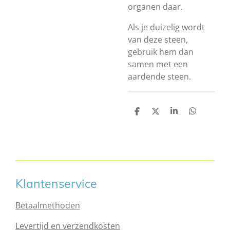
organen daar.
Als je duizelig wordt
van deze steen,
gebruik hem dan
samen met een
aardende steen.
D
D
S
D
e
e
h
e
l
e
a
l
e
l
r
e
n
e
n
Klantenservice
Betaalmethoden
Levertijd en verzendkosten