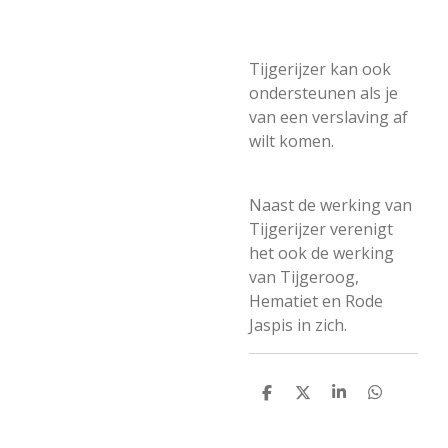
Tijgerijzer kan ook
ondersteunen als je
van een verslaving af
wilt komen.
Naast de werking van
Tijgerijzer verenigt
het ook de werking
van Tijgeroog,
Hematiet en Rode
Jaspis in zich.
D
D
S
D
e
e
h
e
l
e
a
l
e
l
r
e