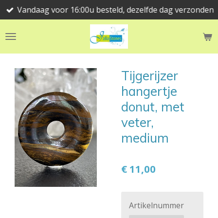
Vandaag voor 16:00u besteld, dezelfde dag verzonden
Ga
direct
naar
de
hoofdinhoud
Tijgerijzer
hangertje
donut, met
veter,
medium
€ 11,00
Artikelnummer