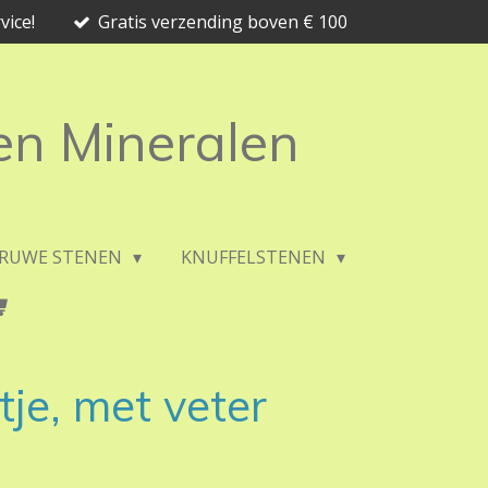
vice!
Gratis verzending boven € 100
 en Mineralen
RUWE STENEN
KNUFFELSTENEN
tje, met veter