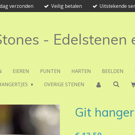
e dag verzonden
Veilig betalen
Uitstekende ser
 Stones - Edelstenen
N
EIEREN
PUNTEN
HARTEN
BEELDEN
HANGERTJES
OVERIGE STENEN
Git hanger