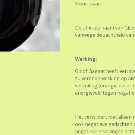
Kleur: zwart
De officiële naam van Git
vanwege de zachtheid van
Werking:
Git of Gagaat heeft een st
zuiverende werking op alle
vervuiling (energie die er 
energieveld tegen negatie
Het verwijdert niet alleen 
ook negatieve gedachten e
negatieve ervaringen achte