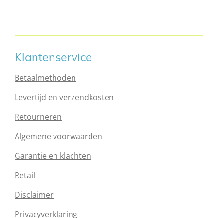
l
e
a
l
e
l
r
e
n
e
n
Klantenservice
Betaalmethoden
Levertijd en verzendkosten
Retourneren
Algemene voorwaarden
Garantie en klachten
Retail
Disclaimer
Privacyverklaring