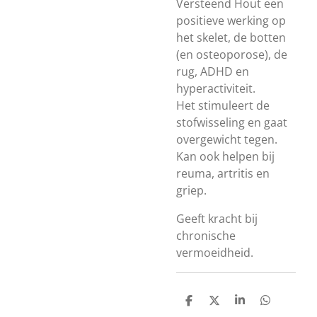
Versteend Hout een
positieve werking op
het skelet, de botten
(en osteoporose), de
rug, ADHD en
hyperactiviteit.
Het
stimuleert de
stofwisseling en gaat
overgewicht tegen.
Kan ook helpen bij
reuma, artritis en
griep.
Geeft kracht bij
chronische
vermoeidheid.
D
D
S
D
e
e
h
e