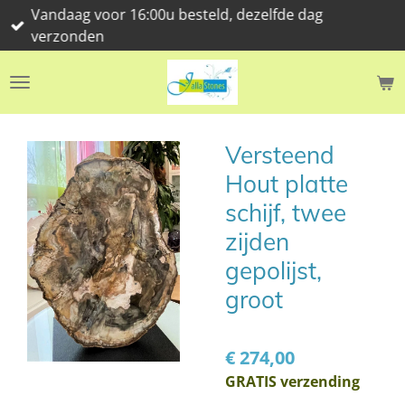
Vandaag voor 16:00u besteld, dezelfde dag
Ga
verzonden
direct
naar
de
hoofdinhoud
Versteend
Hout platte
schijf, twee
zijden
gepolijst,
groot
€ 274,00
GRATIS verzending