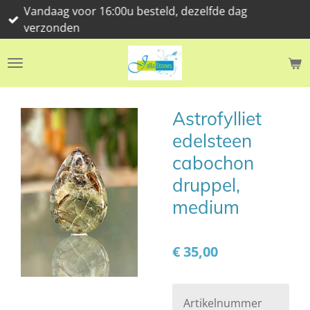
Vandaag voor 16:00u besteld, dezelfde dag
Ga
verzonden
direct
naar
de
hoofdinhoud
Astrofylliet
edelsteen
cabochon
druppel,
medium
€ 35,00
Artikelnummer