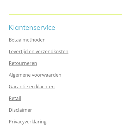
e
l
r
e
n
e
n
Klantenservice
Betaalmethoden
Levertijd en verzendkosten
Retourneren
Algemene voorwaarden
Garantie en klachten
Retail
Disclaimer
Privacyverklaring