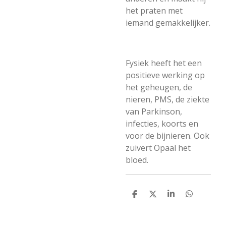
het praten met
iemand gemakkelijker.
Fysiek heeft het een
positieve werking op
het geheugen, de
nieren, PMS, de ziekte
van Parkinson,
infecties, koorts en
voor de bijnieren. Ook
zuivert Opaal het
bloed.
D
D
S
D
e
e
h
e
l
e
a
l
e
l
r
e