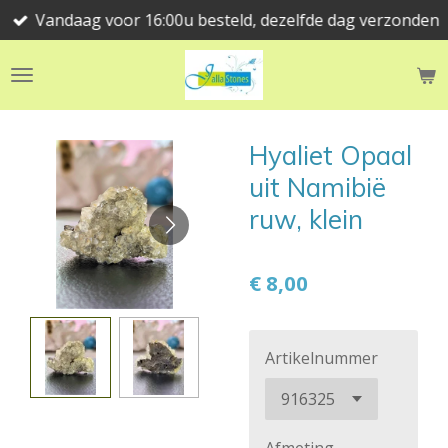
Vandaag voor 16:00u besteld, dezelfde dag verzonden
Ga
direct
naar
de
hoofdinhoud
Hyaliet Opaal
uit Namibië
ruw, klein
€ 8,00
Artikelnummer