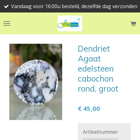
Vandaag voor 16:00u besteld, dezelfde dag verzonden
Ga
direct
naar
de
hoofdinhoud
Dendriet
Agaat
edelsteen
cabochon
rond, groot
€ 45,00
Artikelnummer