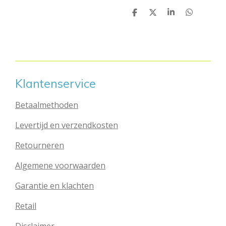
D
D
S
D
e
e
h
e
l
e
a
l
e
l
r
e
n
e
n
Klantenservice
Betaalmethoden
Levertijd en verzendkosten
Retourneren
Algemene voorwaarden
Garantie en klachten
Retail