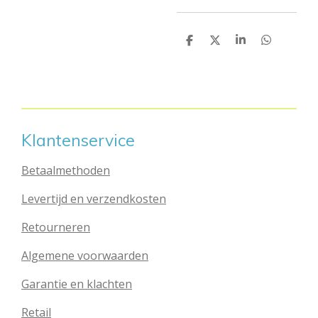
D
D
S
D
e
e
h
e
l
e
a
l
e
l
r
e
n
e
n
Klantenservice
Betaalmethoden
Levertijd en verzendkosten
Retourneren
Algemene voorwaarden
Garantie en klachten
Retail