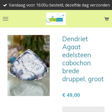
Vandaag voor 16:00u besteld, dezelfde dag verzonden
Ga
direct
naar
de
hoofdinhoud
Dendriet
Agaat
edelsteen
cabochon
brede
druppel, groot
€ 49,00