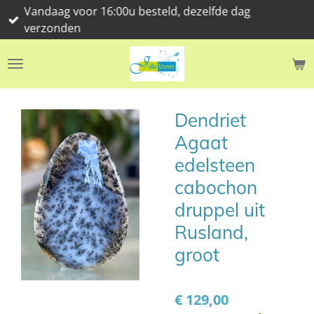
Vandaag voor 16:00u besteld, dezelfde dag
Ga
verzonden
direct
naar
de
hoofdinhoud
Dendriet
Agaat
edelsteen
cabochon
druppel uit
Rusland,
groot
€ 129,00