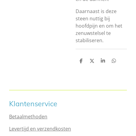
Daarnaast is deze
steen nuttig bij
hoofdpijn en om het
zenuwstelsel te
stabiliseren.
D
D
S
D
e
e
h
e
l
e
a
l
e
l
r
e
n
e
n
Klantenservice
Betaalmethoden
Levertijd en verzendkosten