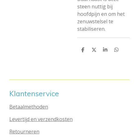
steen nuttig bij
hoofdpijn en om het
zenuwstelsel te
stabiliseren.
D
D
S
D
e
e
h
e
l
e
a
l
e
l
r
e
n
e
n
Klantenservice
Betaalmethoden
Levertijd en verzendkosten
Retourneren