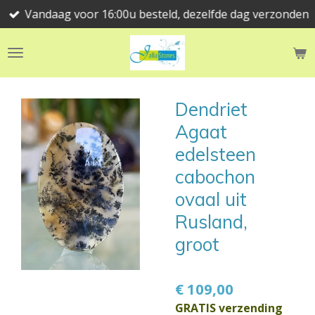
Vandaag voor 16:00u besteld, dezelfde dag verzonden
Ga
direct
naar
de
hoofdinhoud
Dendriet
Agaat
edelsteen
cabochon
ovaal uit
Rusland,
groot
€ 109,00
GRATIS verzending