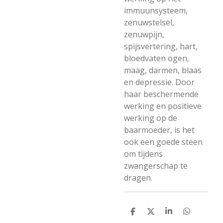
immuunsysteem,
zenuwstelsel,
zenuwpijn,
spijsvertering, hart,
bloedvaten ogen,
maag, darmen, blaas
en depressie. Door
haar beschermende
werking en positieve
werking op de
baarmoeder, is het
ook een goede steen
om tijdens
zwangerschap te
dragen.
D
D
S
D
e
e
h
e