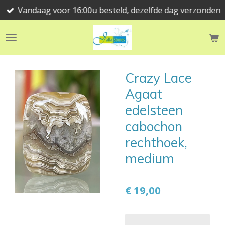
Vandaag voor 16:00u besteld, dezelfde dag verzonden
Ga
direct
naar
de
hoofdinhoud
Crazy Lace
Agaat
edelsteen
cabochon
rechthoek,
medium
€ 19,00