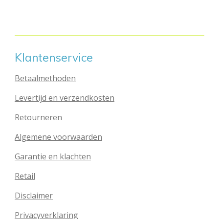
l
e
a
l
e
l
r
e
n
e
n
Klantenservice
Betaalmethoden
Levertijd en verzendkosten
Retourneren
Algemene voorwaarden
Garantie en klachten
Retail
Disclaimer
Privacyverklaring