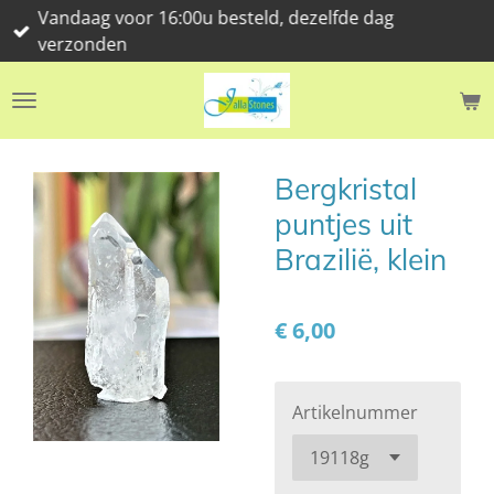
Vandaag voor 16:00u besteld, dezelfde dag
Ga
verzonden
direct
naar
de
hoofdinhoud
Bergkristal
puntjes uit
Brazilië, klein
€ 6,00
Artikelnummer