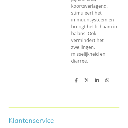
koortsverlagend,
stimuleert het
immuunsysteem en
brengt het lichaam in
balans. Ook
vermindert het
zwellingen,
misselijkheid en
diarree.
D
D
S
D
e
e
h
e
l
e
a
l
e
l
r
e
n
e
n
Klantenservice