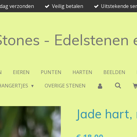
e dag verzonden
Veilig betalen
Uitstekende ser
 Stones - Edelstenen
N
EIEREN
PUNTEN
HARTEN
BEELDEN
HANGERTJES
OVERIGE STENEN
Jade hart