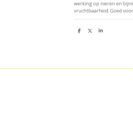
werking op nieren en bijni
vruchtbaarheid. Goed voo
D
D
S
e
e
h
l
e
a
e
l
r
n
e