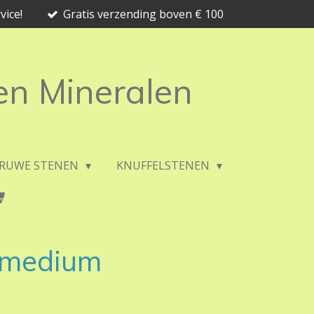
vice!
Gratis verzending boven € 100
 en Mineralen
RUWE STENEN
KNUFFELSTENEN
, medium