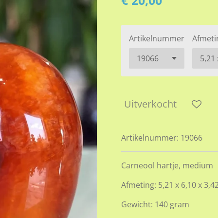
€ 20,00
Artikelnummer
Afmeti
Uitverkocht
Artikelnummer:
19066
Carneool hartje, medium
Afmeting: 5,21 x 6,10 x 3,4
Gewicht: 140 gram