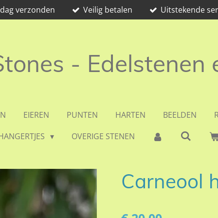
e dag verzonden
Veilig betalen
Uitstekende ser
 Stones - Edelstenen
EN
EIEREN
PUNTEN
HARTEN
BEELDEN
HANGERTJES
OVERIGE STENEN
Carneool 