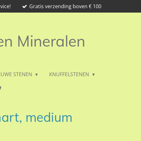
vice!
Gratis verzending boven € 100
 en Mineralen
RUWE STENEN
KNUFFELSTENEN
hart, medium