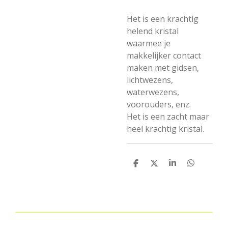
Het is een krachtig
helend kristal
waarmee je
makkelijker contact
maken met gidsen,
lichtwezens,
waterwezens,
voorouders, enz.
Het is een zacht maar
heel krachtig kristal.
D
D
S
D
e
e
h
e
l
e
a
l
e
l
r
e
n
e
n