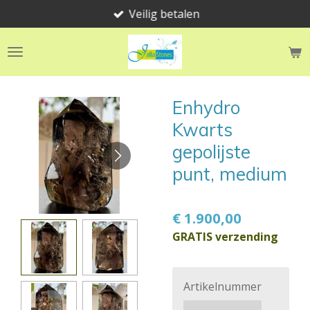
Veilig betalen
Ga
direct
naar
de
hoofdinhoud
Enhydro
Kwarts
gepolijste
punt, medium
€ 1.900,00
GRATIS verzending
Artikelnummer