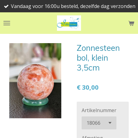
Vandaag voor 16:00u besteld, dezelfde dag verzonden
Ga
direct
naar
de
hoofdinhoud
Zonnesteen
bol, klein
3,5cm
€ 30,00
Artikelnummer