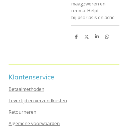
maagzweren en
reuma. Helpt
bij
psoriasis en acne.
D
D
S
D
e
e
h
e
l
e
a
l
e
l
r
e
n
e
n
Klantenservice
Betaalmethoden
Levertijd en verzendkosten
Retourneren
Algemene voorwaarden