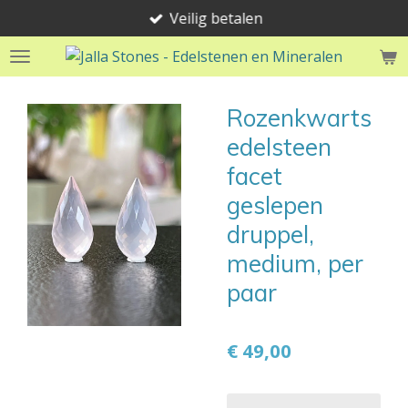
Veilig betalen
Ga
direct
naar
de
hoofdinhoud
Rozenkwarts
edelsteen
facet
geslepen
druppel,
medium, per
paar
€ 49,00