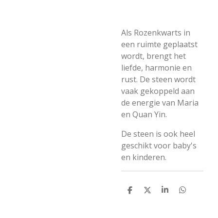
Als Rozenkwarts in
een ruimte geplaatst
wordt, brengt het
liefde, harmonie en
rust. De steen wordt
vaak gekoppeld aan
de energie van Maria
en Quan Yin.
De steen is ook heel
geschikt voor baby's
en kinderen.
D
D
S
D
e
e
h
e
l
e
a
l
e
l
r
e