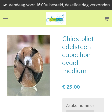
Vandaag voor 16:00u besteld, dezelfde dag verzonden
Ga
direct
naar
de
hoofdinhoud
Chiastoliet
edelsteen
cabochon
ovaal,
medium
€ 25,00
Artikelnummer