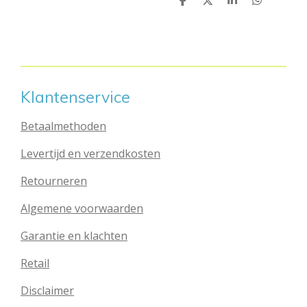
D
D
S
D
e
e
h
e
l
e
a
l
e
l
r
e
n
e
n
Klantenservice
Betaalmethoden
Levertijd en verzendkosten
Retourneren
Algemene voorwaarden
Garantie en klachten
Retail
Disclaimer